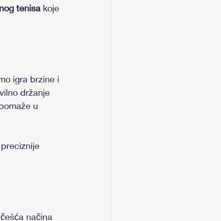
nog tenisa
 koje 
mo igra brzine i 
vilno držanje 
o pomaže u 
preciznije 
jčešća načina 