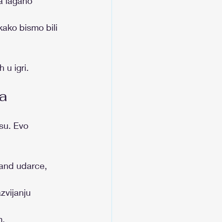
a lagano 
ako bismo bili 
 u igri.
sa
su. Evo 
hand udarce, 
zvijanju 
m.