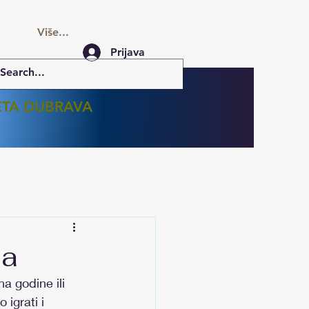
Više...
Prijava
ETA DUBRAVA
sa
a godine ili 
 igrati i 