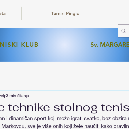
eta
Turniri Pingić
NISKI KLUB
Sv. MARGAR
velj
3 min čitanja
 tehnike stolnog teni
an i dinamičan sport koji može igrati svatko, bez obzira n
 Markovcu, sve je više onih koji žele naučiti kako pravilno