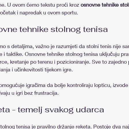
tine. U ovom ćemo tekstu proći kroz 
osnovne tehnike stol
početak i napredak u ovom sportu.
vne tehnike stolnog tenisa
o s detaljima, važno je razumjeti da stolni tenis nije sa
ke i taktike. Osnovne tehnike stolnog tenisa uključuju pra
ce, kretanje po terenu i pozicioniranje. Sve to zajedn
nja i učinkovitosti tijekom igre.
omogućuje igračima da bolje kontroliraju lopticu, izvode 
vaju u igri bez frustracija.
eta - temelj svakog udarca
stolnog tenisa je pravilno držanje reketa. Postoje dva na