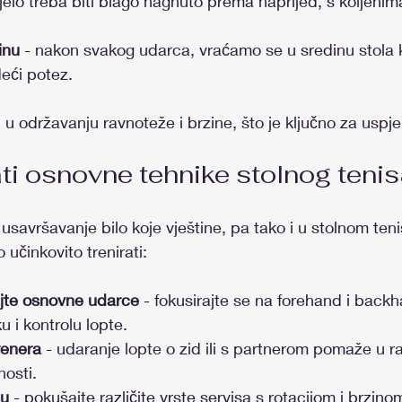
tijelo treba biti blago nagnuto prema naprijed, s koljenim
inu
 - nakon svakog udarca, vraćamo se u sredinu stola k
eći potez.
 održavanju ravnoteže i brzine, što je ključno za uspjeh
ti osnovne tehnike stolnog teni
 usavršavanje bilo koje vještine, pa tako i u stolnom teni
 učinkovito trenirati:
jte osnovne udarce
 - fokusirajte se na forehand i back
u i kontrolu lopte.
trenera
 - udaranje lopte o zid ili s partnerom pomaže u ra
nosti.
su
 - pokušajte različite vrste servisa s rotacijom i brzino