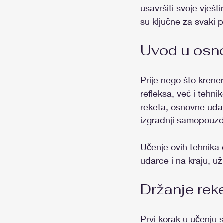
usavršiti svoje vješ
su ključne za svaki 
Uvod u osno
Prije nego što krenem
refleksa, već i tehni
reketa, osnovne udar
izgradnji samopouzda
Učenje ovih tehnika 
udarce i na kraju, uži
Držanje rek
Prvi korak u učenju 