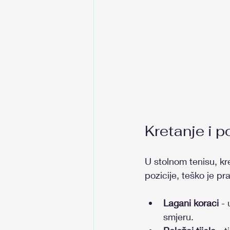
Kretanje i p
U stolnom tenisu, kr
pozicije, teško je pr
Lagani koraci
 -
smjeru.