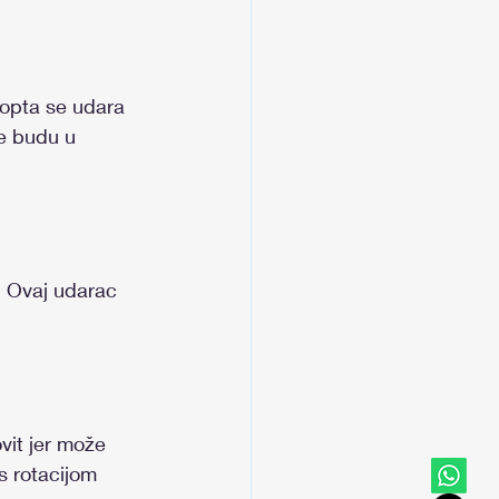
 lopta se udara 
ge budu u 
. Ovaj udarac 
vit jer može 
s rotacijom 