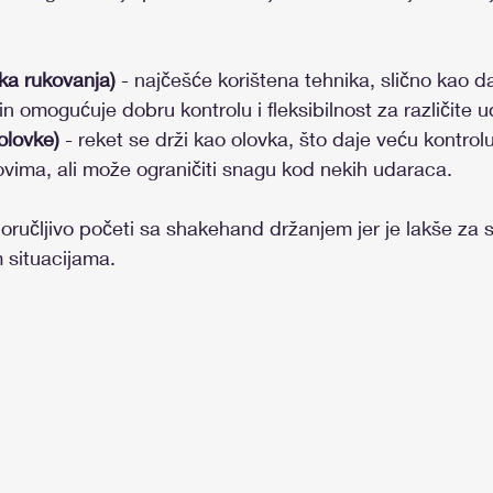
ka rukovanja)
 - najčešće korištena tehnika, slično kao d
n omogućuje dobru kontrolu i fleksibilnost za različite 
olovke)
 - reket se drži kao olovka, što daje veću kontrolu
ovima, ali može ograničiti snagu kod nekih udaraca.
oručljivo početi sa shakehand držanjem jer je lakše za sa
im situacijama.