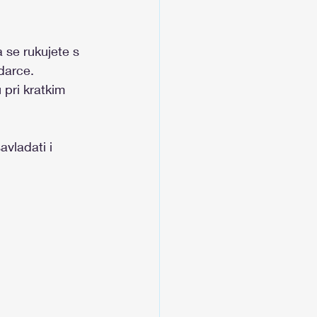
a se rukujete s 
udarce.
 pri kratkim 
vladati i 