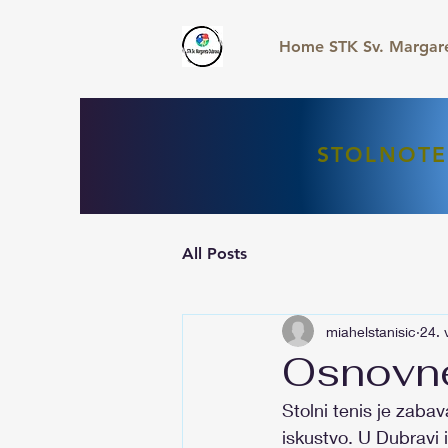
Home STK Sv. Margar
STOLNOTE
All Posts
miahelstanisic
24. 
Osnovne
Stolni tenis je zabav
iskustvo. U Dubravi i