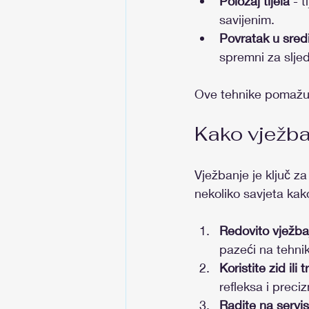
Položaj tijela
 - 
savijenim.
Povratak u sred
spremni za sljed
Ove tehnike pomažu u
Kako vježba
Vježbanje je ključ za
nekoliko savjeta kako
Redovito vježba
pazeći na tehnik
Koristite zid ili 
refleksa i preciz
Radite na servi