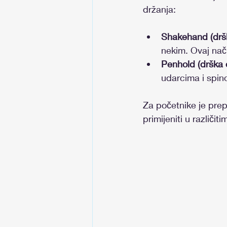
držanja:
Shakehand (drš
nekim. Ovaj nači
Penhold (drška 
udarcima i spin
Za početnike je prep
primijeniti u različit