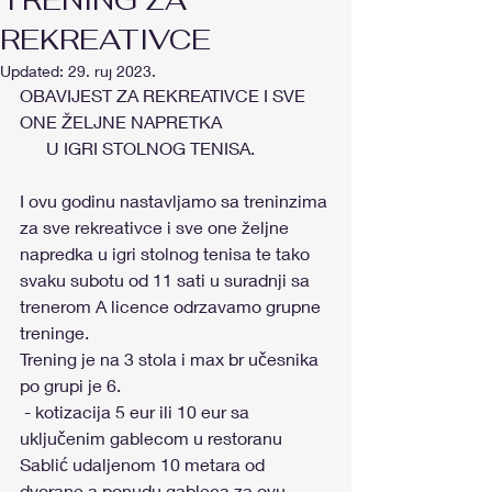
TRENING ZA
REKREATIVCE
Updated:
29. ruj 2023.
OBAVIJEST ZA REKREATIVCE I SVE 
ONE ŽELJNE NAPRETKA 
      U IGRI STOLNOG TENISA. 
I ovu godinu nastavljamo sa treninzima 
za sve rekreativce i sve one željne 
napredka u igri stolnog tenisa te tako 
svaku subotu od 11 sati u suradnji sa 
trenerom A licence odrzavamo grupne 
treninge.
Trening je na 3 stola i max br učesnika 
po grupi je 6.
 - kotizacija 5 eur ili 10 eur sa 
uključenim gablecom u restoranu 
Sablić udaljenom 10 metara od 
dvorane a ponudu gableca za ovu 