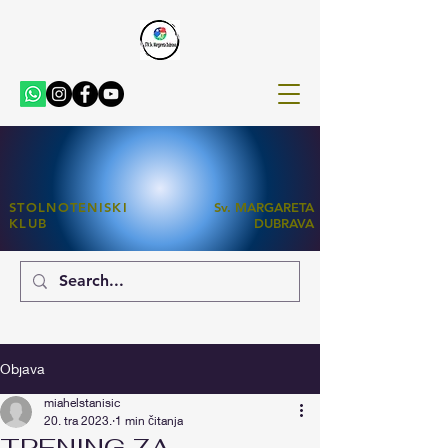
STOLNOTENISKI
Sv. MARGARETA
KLUB
DUBRAVA
Objava
miahelstanisic
20. tra 2023.
1 min čitanja