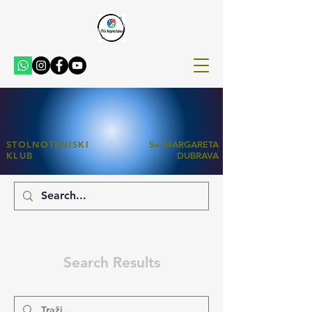
STOLNOTENISKI
Sv. MARGARETA
KLUB
DUBRAVA
Search Results