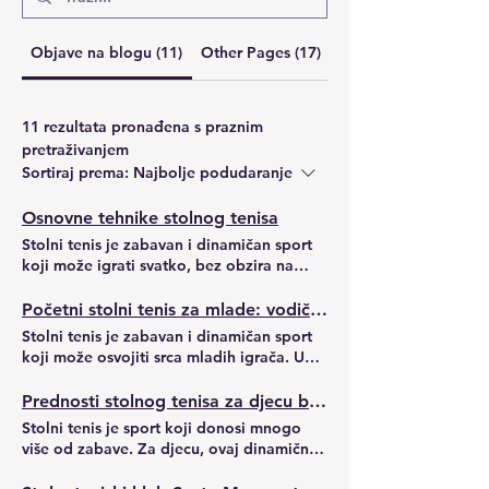
Objave na blogu (11)
Other Pages (17)
Objave na forumu (5
11 rezultata pronađena s praznim
pretraživanjem
Sortiraj prema:
Najbolje podudaranje
Osnovne tehnike stolnog tenisa
Stolni tenis je zabavan i dinamičan sport
koji može igrati svatko, bez obzira na
godine ili iskustvo. U Dubravi i Markovcu,
sve je više onih koji žele naučiti kako
Početni stolni tenis za mlade: vodič za prve korake
pravilno igrati i usavršiti svoje vještine. U
Stolni tenis je zabavan i dinamičan sport
ovom ćemo tekstu proći kroz osnovne
koji može osvojiti srca mladih igrača. U
tehnike stolnog tenisa koje su ključne za
Dubravi i Markovcu, sve je više djece i
svaki početak i napredak u ovom sportu.
mladih koji žele naučiti osnove i razvijati
Prednosti stolnog tenisa za djecu benefiti
Uvod u osnovne tehnike stolnog tenisa
svoje vještine. Ovaj vodič pomaže im da
Stolni tenis je sport koji donosi mnogo
Prije nego što krenemo s detaljima, važno
započnu svoj put u stolnom tenisu, bilo da
više od zabave. Za djecu, ovaj dinamični i
je razumjeti da stolni tenis nije samo igra
žele igrati rekreativno ili se pripremati za
brzi sport pruža niz prednosti koje
brzine i refleksa, već i tehnike i taktike.
natjecanja. Zašto je stolni tenis odličan